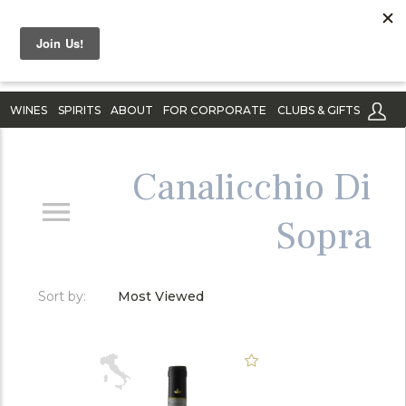
WINES
SPIRITS
ABOUT
FOR CORPORATE
CLUBS & GIFTS
Canalicchio Di
Sopra
Sort by:
Most Viewed